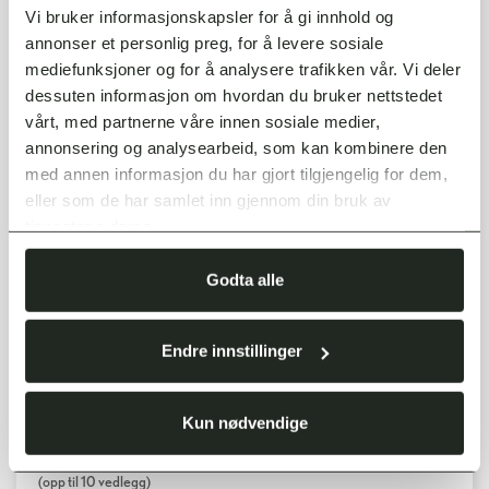
Vi bruker informasjonskapsler for å gi innhold og
annonser et personlig preg, for å levere sosiale
Fornavn
mediefunksjoner og for å analysere trafikken vår. Vi deler
dessuten informasjon om hvordan du bruker nettstedet
vårt, med partnerne våre innen sosiale medier,
Etternavn
annonsering og analysearbeid, som kan kombinere den
med annen informasjon du har gjort tilgjengelig for dem,
eller som de har samlet inn gjennom din bruk av
tjenestene deres.
E-postadresse
*
Godta alle
Telefonnummer
*
Endre innstillinger
Kun nødvendige
LAST OPP VEDLEGG
(opp til 10 vedlegg)