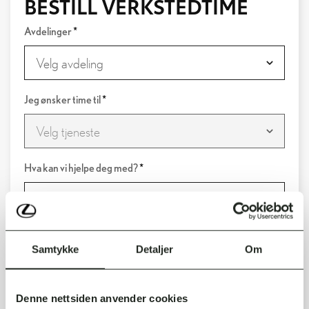
BESTILL VERKSTEDTIME
Avdelinger
*
Jeg ønsker time til
*
Hva kan vi hjelpe deg med?
*
Samtykke
Detaljer
Om
Registreringsnr. på din bil
Denne nettsiden anvender cookies