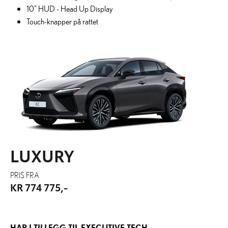
10” HUD - Head Up Display
Touch-knapper på rattet
LUXURY
PRIS FRA
KR 774 775,-
HAR I TILLEGG TIL EXECUTIVE TECH