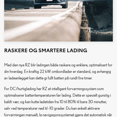
RASKERE OG SMARTERE LADING
Med den nye RZ blir ladingen både raskere og enklere, optimalisert for
din hverdag. En kraftig 22 kW ombordlader er standard, og avhengig
av ladeanlegget kan dette gi fullt batteri på rundt fire timer.
For DC/hurtiglading har RZ et intelligent forvarmingssystem som
optimaliserer batteritemperaturen før lading. Dette er spesielt gunstig i
kaldt vær, og kan kutte ladetiden fra 10 til 80% til bare 30 minutter,
selv ved temperaturer ned til -10 grader. Du kan enkelt aktivere
forvarmingen manuelt, la navigasjonssystemet gjøre det automatisk når