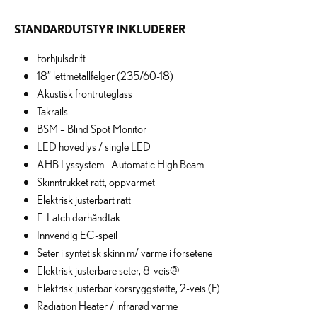
STANDARDUTSTYR INKLUDERER
Forhjulsdrift
18” lettmetallfelger (235/60-18)
Akustisk frontruteglass
Takrails
BSM – Blind Spot Monitor
LED hovedlys / single LED
AHB Lyssystem– Automatic High Beam
Skinntrukket ratt, oppvarmet
Elektrisk justerbart ratt
E-Latch dørhåndtak
Innvendig EC-speil
Seter i syntetisk skinn m/ varme i forsetene
Elektrisk justerbare seter, 8-veis@
Elektrisk justerbar korsryggstøtte, 2-veis (F)
Radiation Heater / infrarød varme