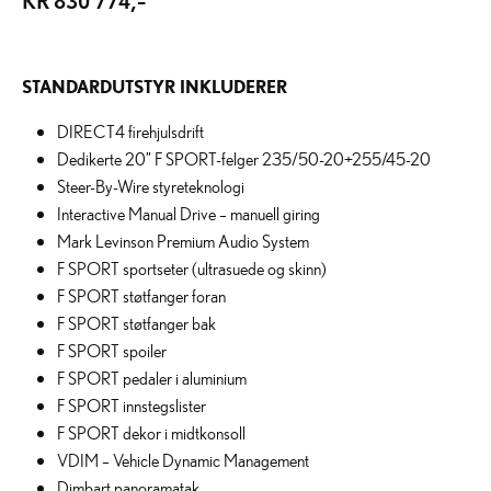
STANDARDUTSTYR INKLUDERER
DIRECT4 firehjulsdrift
Dedikerte 20” F SPORT-felger 235/50-20+255/45-20
Steer-By-Wire styreteknologi
Interactive Manual Drive – manuell giring
Mark Levinson Premium Audio System
F SPORT sportseter (ultrasuede og skinn)
F SPORT støtfanger foran
F SPORT støtfanger bak
F SPORT spoiler
F SPORT pedaler i aluminium
F SPORT innstegslister
F SPORT dekor i midtkonsoll
VDIM – Vehicle Dynamic Management
Dimbart panoramatak