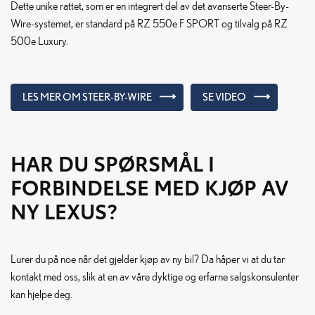
Dette unike rattet, som er en integrert del av det avanserte Steer-By-
Wire-systemet, er standard på RZ 550e F SPORT og tilvalg på RZ
500e Luxury.
LES MER OM STEER-BY-WIRE
SE VIDEO
HAR DU SPØRSMÅL I
FORBINDELSE MED KJØP AV
NY LEXUS?
Lurer du på noe når det gjelder kjøp av ny bil? Da håper vi at du tar
kontakt med oss, slik at en av våre dyktige og erfarne salgskonsulenter
kan hjelpe deg.