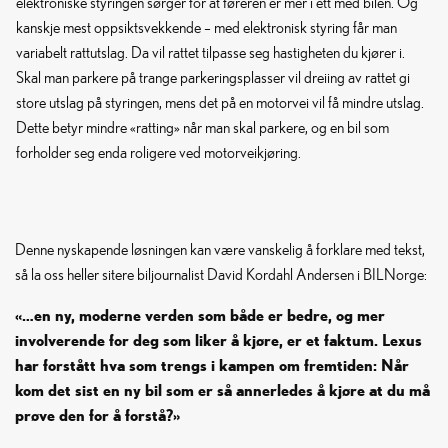
elektroniske styringen sørger for at føreren er mer i ett med bilen. Og
kanskje mest oppsiktsvekkende – med elektronisk styring får man
variabelt rattutslag. Da vil rattet tilpasse seg hastigheten du kjører i.
Skal man parkere på trange parkeringsplasser vil dreiing av rattet gi
store utslag på styringen, mens det på en motorvei vil få mindre utslag.
Dette betyr mindre «ratting» når man skal parkere, og en bil som
forholder seg enda roligere ved motorveikjøring.
Denne nyskapende løsningen kan være vanskelig å forklare med tekst,
så la oss heller sitere biljournalist David Kordahl Andersen i BILNorge:
«…en ny, moderne verden som både er bedre, og mer
involverende for deg som liker å kjøre, er et faktum. Lexus
har forstått hva som trengs i kampen om fremtiden: Når
kom det sist en ny bil som er så annerledes å kjøre at du må
prøve den for å forstå?»