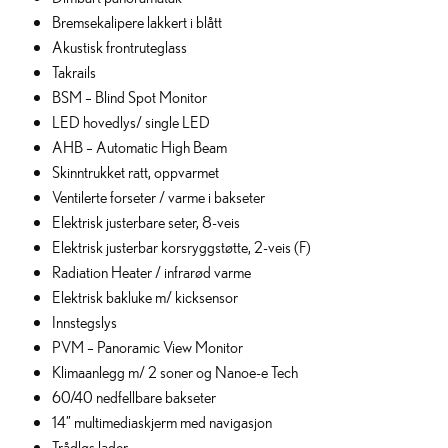
Bremsekalipere lakkert i blått
Akustisk frontruteglass
Takrails
BSM – Blind Spot Monitor
LED hovedlys/ single LED
AHB – Automatic High Beam
Skinntrukket ratt, oppvarmet
Ventilerte forseter / varme i bakseter
Elektrisk justerbare seter, 8-veis
Elektrisk justerbar korsryggstøtte, 2-veis (F)
Radiation Heater / infrarød varme
Elektrisk bakluke m/ kicksensor
Innstegslys
PVM – Panoramic View Monitor
Klimaanlegg m/ 2 soner og Nanoe-e Tech
60/40 nedfellbare bakseter
14” multimediaskjerm med navigasjon
Trådløs lader