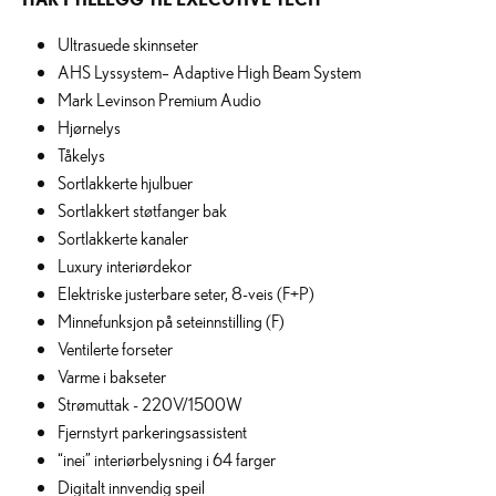
Ultrasuede skinnseter
AHS Lyssystem– Adaptive High Beam System
Mark Levinson Premium Audio
Hjørnelys
Tåkelys
Sortlakkerte hjulbuer
Sortlakkert støtfanger bak
Sortlakkerte kanaler
Luxury interiørdekor
Elektriske justerbare seter, 8-veis (F+P)
Minnefunksjon på seteinnstilling (F)
Ventilerte forseter
Varme i bakseter
Strømuttak - 220V/1500W
Fjernstyrt parkeringsassistent
“inei” interiørbelysning i 64 farger
Digitalt innvendig speil