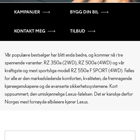
KAMPANJER
BYGG DIN BIL
NYE LEXUS RZ
KONTAKT MEG
TILBUD
LENGER REKKEVIDDE – RASKERE LADING – DOBLET HENGERVEKT
KJØPSPRIS FRA:
Vår populære bestselger har blitt enda bedre, og kommer nå i tre
580 975,-
spennende varianter: RZ 350e (2WD), RZ 500e (4WD) og vår
kraftigste og mest sportslige modell RZ 550e F SPORT (4WD). Felles
for alle er den markedsledende komforten, kvaliteten, de fremragende
kjøreegenskapene og de avanserte sikkerhetssystemene. Kort
oppsummert; den umiskjennelige Lexus-følelsen. Det er kanskje derfor
Norges mest fornøyde elbileiere kjører Lexus.