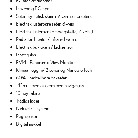
E-Latch dørhåndtak
Innvendig EC-speil
Seter i syntetisk skinn m/ varme i forsetene
Elektrisk justerbare seter, 8-veis
Elektrisk justerbar korsryggstøtte, 2-veis (F)
Radiation Heater / infrarød varme
Elektrisk bakluke m/ kicksensor
Innstegslys
PVM – Panoramic View Monitor
Klimaanlegg m/ 2 soner og Nanoe-e Tech
60/40 nedfellbare bakseter
14” multimediaskjerm med navigasjon
10 høyttalere
Trådløs lader
Nøkkelfritt system
Regnsensor
Digital nøkkel