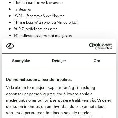
Elektrisk bakluke m/ kicksensor
Innstegslys
PVM – Panoramic View Monitor
Klimaanlegg m/ 2 soner og Nanoe-e Tech
60/40 nedfellbare bakseter
14” multimediaskjerm med navigasjon
10 høyttalere
Trådløs lader
Nøkkelfritt system
Samtykke
Detaljer
Om
Regnsensor
Denne nettsiden anvender cookies
Vi bruker informasjonskapsler for å gi innhold og
annonser et personlig preg, for å levere sosiale
mediefunksjoner og for å analysere trafikken vår. Vi deler
dessuten informasjon om hvordan du bruker nettstedet
vårt, med partnerne våre innen sosiale medier,